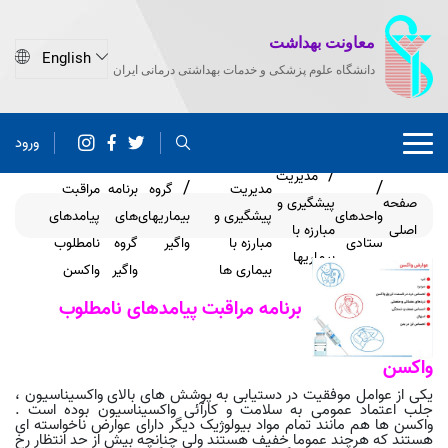
معاونت بهداشت
دانشگاه علوم پزشکی و خدمات بهداشتی درمانی ایران
ورود
گروه های
برنامه
مدیریت
مدیریت
گروه
برنامه
مراقبت
صفحه
پیشگیری و
واحدهای
پیشگیری و
بیماریهای
های
پیامدهای
اصلی
مبارزه با
ستادی
مبارزه با
واگیر
گروه
نامطلوب
بیماریها
بیماری ها
واگیر
واکسن
برنامه مراقبت پیامدهای نامطلوب
واکسن
یکی از عوامل موفقیت در دستیابی به پوشش های بالای واکسیناسیون ،
جلب اعتماد عمومی به سلامت و کارآئی واکسیناسیون بوده است .
واکسن ها هم مانند تمام مواد بیولوژیک دیگر دارای عوارض ناخواسته ای
هستند که هرچند عموما خفیف هستند ولی چنانچه بیش از حد انتظار رخ