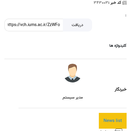
کد خبر :
343003
:
دریافت
کلیدواژه ها
خبرنگار
مدیر سیستم
News list