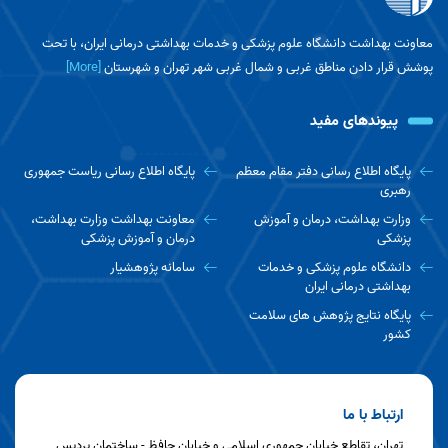
موکب‌ها و ایستگاه‌های صلواتی در آستانه اربعین
حسینی
معاونت بهداشت دانشگاه علوم پزشکی و خدمات بهداشتی درمانی ایران، با تحت
پوشش قرار دادن مناطق غربی و شمال غربی شهر تهران و شهرستان
[More]
بازنگری سند ملی تقویت نظام شبکه با رویکرد
ارتقای تاب‌آوری و تحقق عدالت در سلامت
پیوندهای مفید
آمادگی استقرار برنامه پزشکی خانواده و نظام ارجاع
پایگاه اطلاع رسانی دفتر مقام معظم
پایگاه اطلاع رسانی ریاست جمهوری
در شهرستان بهارستان
رهبری
وزارت بهداشت، درمان و آموزش
معاونت بهداشت وزارت بهداشت،
پزشکی
درمان و آموزش پزشکی
معاون بهداشت دانشگاه ایران در مصاحبه با روابط
دانشگاه علوم پزشکی و خدمات
سامانه پژوهشیار
عمومی اظهار داشت...
بهداشتی درمانی ایران
پایگاه نتایج پژوهش های سلامت
کشور
نظارت دقیق کارشناسان سلامت محیط بر رعایت
موازین بهداشتی در «محرم شهر» میدان آزادی
ارتباط با ما
صیانت از سلامت عمومی در فصل گرما؛ تشدید
تهران، تقاطع خیابان جمهوری اسلامی و خیابان حافظ - ساختمان پردیس