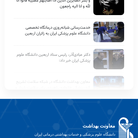
و بشّر الصّابرین الّذین اذا اصابتهم مصیبه قالوا انّا
للّه و انا الیه راجعون
خدمت‌رسانی شبانه‌روزی درمانگاه تخصصی
دانشگاه علوم پزشکی ایران به زائران اربعین
دکتر عبادی‌آذر، رئیس ستاد اربعین دانشگاه علوم
پزشکی ایران خبر داد:
معاون بهداشت دانشگاه در شبکه سلامت تشریح
کرد: پزشکی خانواده؛ راهبردی برای سلامت پایدار و
عدالت در خدمات درمانی
گفتگو با معاون بهداشت دانشگاه، درباره
چالش‌های هپاتیت C و برنامه‌های ملی حذف این
بیماری
معاونت بهداشت
دانشگاه علوم پزشکی و خدمات بهداشتی درمانی ایران
بازرسان بهداشت محیط/ تشدید نظارت بر