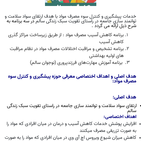
خدمات پیشگیری و کنترل سوء مصرف مواد با هدف ارتقای سواد سلامت و
توانمند سازی جامعه در راستای تقویت سبک زندگی سالم
در سه برنامه به
شرح ذیل ارائه می گردد .
برنامه کاهش آسیب مصرف مواد : از طریق زیرساخت مراکز گذری
کاهش آسیب
برنامه تشخیص و مراقبت اختلالات مصرف مواد در نظام مراقبت
های اولیه بهداشتی
ﺑﺮﻧﺎﻣﻪ آﻣﻮزش ﻣﻬﺎرتﻫﺎی ﻓﺮزﻧﺪﭘﺮوری (ﻧﻮﺟﻮان ﺳﺎﻟﻢ)
هدف اصلی و اهداف اختصاصی معرفی حوزه پیشگیری و کنترل سوء
مصرف مواد:
هدف اصلی:
ارتقای سواد سلامت و توانمند سازی جامعه در راستای تقویت سبک زندگی
سالم
اهداف اختصاصی:
افزایش پوشش خدمات کاهش آسیب و درمان در میان افرادی که مواد را
به صورت تزریقی مصرف می­کنند
کاهش میزان شیوع ویروس اچ آی وی در میان افرادی که مواد را به صورت