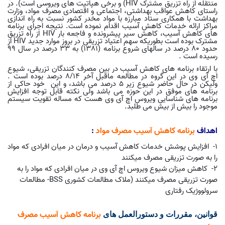
منتقله از راه تزریق مشترک
(HIV
و برخی هپاتیت های ویروسی است). در
راستای کاهش عواقب بهداشتی، اجتماعی و اقتصادی مصرف مواد، وزارت
بهداشت با همکاری ستاد مبارزه با مواد مخدر کشور نسبت به راه اندازی
مراکز ارائه خدمات کاهش آسیب اقدام نموده است. نتیجه اجرای برنامه
های کاهش آسیب، کاهش سیر پیشرونده و فاجعه بار
HIV
از راه تزریق
مشترک بوده است بطوریکه سهم اعتیاد تزریقی در بروز موارد جدید
HIV
از
حدود 80 درصد در سالهای شروع برنامه (1381) به 33 درصد در سال 99
رسیده است
.
با ارتقاء برنامه های کاهش آسیب در بین مصرف کنندگان تزریقی، شیوع
اچ آی وی در این گروه در مطالعه ماقبل آخر 8/14 درصد بوده است .
ولیکن در حال حاضر شیوع زیر 5 درصد می باشد، و این خود حاکی از
برنامه های موفق در این حوزه می باشد ولی نکته قابل توجه افزایش
برنامه های شناسایی ویروس اچ آی وی هست که مساله تقویت سیستم
موجود را بیش از بیش می طلبد.
اهداف
برنامه کاهش آسیب مصرف مواد
:
1- افزایش پوشش خدمات کاهش آسیب و درمان در میان افرادی که مواد
را به صورت تزریقی مصرف می­کنند
2- کاهش میزان شیوع ویروس اچ آی وی در میان افرادی که مواد را به
صورت تزریقی مصرف می­کنند (ملاک مطالعات کشوری
BSS
- مطالعات
سرولووژیک رفتاری
برنامه کاهش آسیب مصرف
قوانین، مقررات و دستورالعمل های