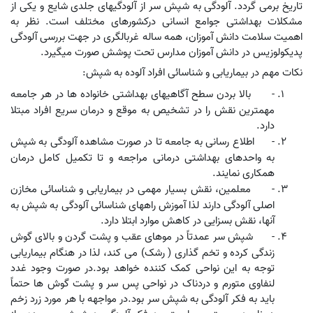
تاریخ برمی گردد. آلودگی به شپش سر از آلودگیهای جلدی شایع و یکی از
مشکلات بهداشتی جوامع انسانی درکشورهای مختلف است. نظر به
اهمیت سلامت دانش آموزان، همه ساله غربالگری در جهت بررسی آلودگی
پدیکولوزیس در دانش آموزان مدارس تحت پوشش صورت میگیرد.
نکات مهم در بیماریابی و شناسائی افراد آلوده به شپش:
-
بالا بردن سطح آگاهیهای بهداشتی خانواده ها در هر جامعه
مهمترین نقش را در تشخیص به موقع و درمان سریع افراد مبتلا
دارد.
-
اطلاع رسانی به جامعه تا در صورت مشاهده آلودگی به شپش
به واحدهای بهداشتی درمانی مراجعه و تا تکمیل کامل درمان
همکاری نمایند.
-
معلمین، نقش بسیار مهمی در بیماریابی و شناسائی مخازن
اصلی آلودگی دارند لذا آموزش راههای شناسائی آلودگی به شپش به
آنها، نقش بسزایی در کاهش موارد ابتلا دارد.
-
شپش سر عمدتاً در موهای عقب و پشت گردن و بالای گوش
زندگی کرده و تخم گذاری ( رشک) می کند، لذا در هنگام بیماریابی
توجه به این نواحی کمک کننده خواهد بود.در صورت وجود غدد
لنفاوی متورم و دردناک در نواحی پس سر و پشت گوش ها حتماً
باید به فکر آلودگی به شپش سر بود.در مواجهه با هر مورد زرد زخم