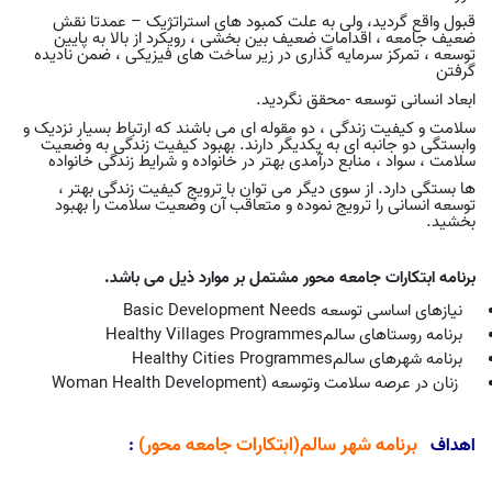
قبول واقع گردید، ولی به علت کمبود های استراتژیک – عمدتا نقش
ضعیف جامعه ، اقدامات ضعیف بین بخشی ، رویکرد از بالا به پایین
توسعه ، تمرکز سرمایه گذاری در زیر ساخت های فیزیکی ، ضمن نادیده
گرفتن
ابعاد انسانی توسعه -محقق نگردید
.
سلامت و کیفیت زندگی ، دو مقوله ای می باشند که ارتباط بسیار نزدیک و
وابستگی دو جانبه ای به یکدیگر دارند. بهبود کیفیت زندگی به وضعیت
سلامت ، سواد ، منابع درآمدی بهتر در خانواده و شرایط زندگی خانواده
ها بستگی دارد. از سوی دیگر می توان با ترویج کیفیت زندگی بهتر ،
توسعه انسانی را ترویج نموده و متعاقب آن وضعیت سلامت را بهبود
بخشید.
برنامه ابتکارات جامعه محور مشتمل بر موارد ذیل می باشد.
نیازهای اساسی توسعه
Basic Development Needs
برنامه روستاهای سالم
Healthy Villages Programmes
برنامه شهرهای سالم
Healthy Cities Programmes
زنان در عرصه سلامت وتوسعه
(
Woman Health Development
برنامه شهر سالم(ابتکارات جامعه محور)
اهداف
: