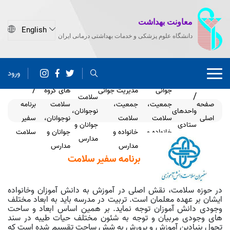
معاونت بهداشت
دانشگاه علوم پزشکی و خدمات بهداشتی درمانی ایران
ورود
مدیریت
گروه های
برنامه
گروه
جوانی
مدیریت جوانی
های گروه
سلامت
صفحه
جمعیت،
جمعیت،
سلامت
برنامه
واحدهای
نوجوانان،
اصلی
سلامت
سلامت
نوجوانان،
سفیر
ستادی
جوانان و
خانواده و
خانواده و
جوانان و
سلامت
مدارس
مدارس
مدارس
مدارس
برنامه سفیر سلامت
در حوزه سلامت، نقش اصلی در آموزش به دانش آموزان وخانواده
ایشان بر عهده معلمان است. تربیت در مدرسه باید به ابعاد مختلف
وجودی دانش آموزان توجه نماید. بر همین اساس ابعاد و ساحت
های وجودی مربیان و توجه به شئون مختلف حیات طیبه در سند
تحول بنیادین آموزش و پرورش به شش ساحت تقسیم شده است که