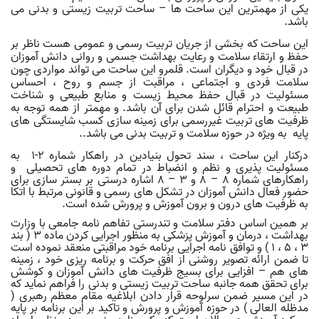
یکی از مهمترین این ساحت ها
–
ساحت تربیت زیستی و بدنی می
باشد.
این ساحت که بخشی از جریان تربیت رسمی و عمومی هست ناظر بر
حفظ و ارتقاء سلامت و رعایت بهداشت جسمی و روانی دانش آموزان
در قبال خود و دیگران است. قلمرو این ساحت می تواند مواردی چون
سلامت فردی و اجتماعی ، مراقبت از جسم و روح ، احساس
مسئولیت در قبال حفظ محیط زیست و منابع طبیعی و شناخت
طبیعت و احترام قائل شدن برای آن باشد. و مهمتر از همه توجه به
ظرفیت های تربیت غیررسمی برای زمینه سازی کسب شایستگی های
پایه به ویژه در حوزه سلامت و تربیت بدنی می باشد.
.
درکنار این ساحت ، سند تحول بنیادین در راهکار شماره 2-1 به
مسئولیت پذیری و نظم و انضباط در تمام دوره های تحصیلی و
راهکارهای شماره 8
–
8 و 3
–
8 اشاره درستی بر بستر سازی برای
حضور فعال دانش آموزان در تشکل های رسمی و قانونی مرتبط با اتکا
به ظرفیت های درون و برون آموزش و پرورش شده است.
بر همین اساس دفتر سلامت و تندرستی تفاهم نامه جامعی با وزارت
بهداشت ، درمان و آموزش پزشکی به منظور اجرایی کردن ماده 3 ( بند
3 ، 5 ، 1 ) و توافق نامه اجرایی برنامه خود مراقبتی منعقد نموده است
تا ضمن ارائه تصویر روشنی از افق حرکت و برنامه ریزی خود ، زمینه
های هم – افزایی برای بسیج ظرفیت های دانش آموزان و کوشش
برای تحقق همه جانبه ساحت تربیت زیستی و بدنی را فراهم نماید که
در این مسیر ضمن سرلوحه قرار دادن ابلاغیه مقام معظم رهبری (
مدظله العالی ) در حوزه آموزش و پرورش و تاکید بر
این برنامه بر پایه