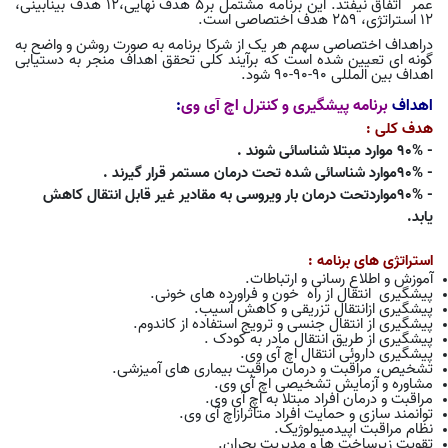
عمر اتفاق نیفتد. این برنامه مشتمل بر5 هدف نهایی،12 هدف بینابینی،
12 استراتژی، 259 هدف اختصاصی است
.
دراهداف اختصاصی سهم هر یک از شرکا برنامه به صورت روشن و واضح به
گونه ای تعیین شده است که برآیند کلی تحقق اهداف منجر به دستیابی
اهداف بین المللی 90-90-90 شود.
اهداف
برنامه پیشگیری و کنترل اچ آی وی
:
هدف کلی :
- 90% موارد مبتلا شناسائی شوند .
- 90%موارد شناسائی شده تحت درمان مستمر قرار گیرند .
- 90%مواردتحت درمان بار ویروسی به مقادیر غیر قابل انتقال کاهش
یابد.
استراتژی های برنامه :
آموزش و اطلاع رسانی و ارتباطات.
پیشگیری انتقال از راه خون و فراورده های خونی.
پیشگیری ازانتقال تزریقی و کاهش آسیب.
پیشگیری از انتقال جنسی و ترویج استفاده از کاندوم.
پیشگیری از طریق انتقال مادر به کودک .
پیشگیری داروئی انتقال اچ آی وی.
تشخیص، مراقبت و درمان مراقبت بیماری های آمیزشی.
مشاوره و آزمایش تشخیصی
اچ آی وی.
مراقبت و درمان افراد مبتلا به
اچ آی وی.
توانمند سازی و حمایت افراد متاثراز
اچ آی وی.
نظام مراقبت اپیدمیولوژیک.
تقویت زیرساخت ها و مدیریت بحران.