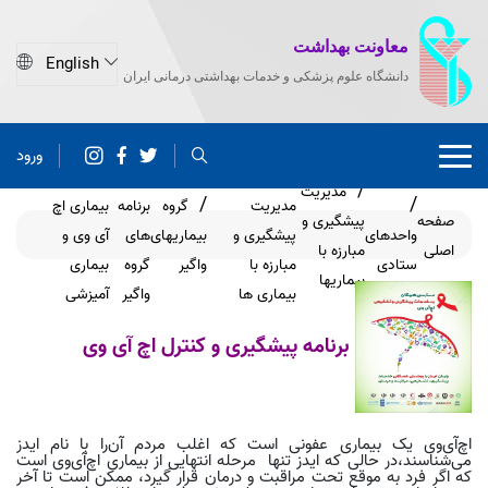
معاونت بهداشت
دانشگاه علوم پزشکی و خدمات بهداشتی درمانی ایران
ورود
گروه های
برنامه
مدیریت
مدیریت
گروه
برنامه
بیماری اچ
صفحه
پیشگیری و
واحدهای
پیشگیری و
بیماریهای
های
آی وی و
اصلی
مبارزه با
ستادی
مبارزه با
واگیر
گروه
بیماری
بیماریها
بیماری ها
واگیر
آمیزشی
برنامه پیشگیری و کنترل اچ آی وی
اچ‌آی‌وی یک بیماری عفونی است که اغلب مردم آن‌را با نام ایدز
می‌شناسند،در حالی که ایدز تنها مرحله انتهایی از بیماری اچ‌آی‌وی است
که اگر فرد به موقع تحت مراقبت و درمان قرار گیرد، ممکن است تا آخر