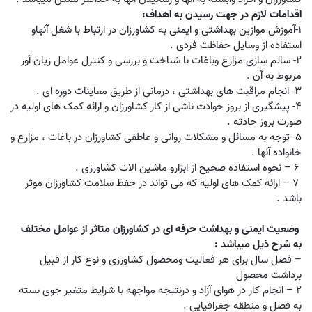
اقدامات لازم در جهت رسیدن به اهداف:
1-آموزش موازین بهداشتی و ایمنی به کشاورزان در ارتباط با شغل آنهاو
استفاده از وسایل حفاظت فردی .
۲- سالم سازی مزارع وباغات با شناخت و بررسی و کنترل عوامل زیان آور
مربوط به آن .
۳- انجام مراقبت های بهداشتی ، درمانی از طریق معاینات دوره ای .
۴- پیشگیری از بروز حوادث ناشی از کار کشاورزان و ارائه کمک های اولیه در
صورت بروز حادثه .
۵- توجه به مسائل و مشکلات روانی و عاطفی کشاورزان در باغات ، مزارع و
خانواده آنها .
6 – نحوه استفاده صحیح از ابزارو ماشین الات کشاورزی .
7
–
ارائه کمک های اولیه که می تواند در حفظ سلامت کشاورزان موثر
باشد .
وضعیت ایمنی و بهداشت حرفه ای در کشاورزان متاثر از عوامل مختلف
به شرح ذیل میباشد :
– فصل سال برای هر فعالیت ومحصول کشاورزی و نوع کار از قبیل
برداشت محصول
۲ – انجام کار در هوای آزاد و درنتیجه مواجهه با شرایط متغیر جوی بسته
به فصل و منطقه جغرافیایی .