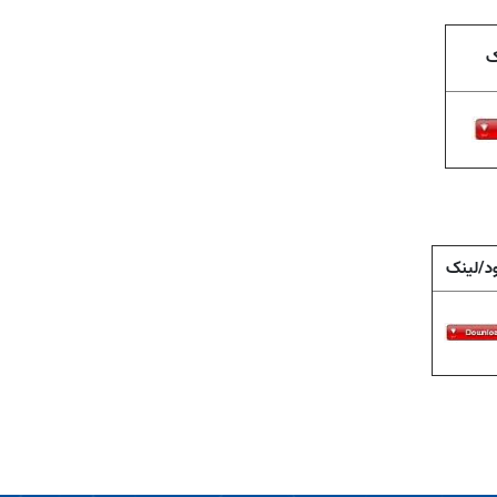
ک
ود/لینک