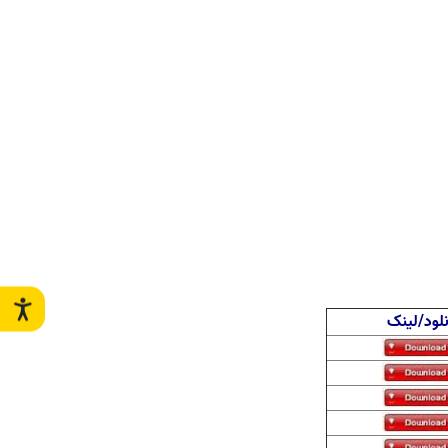
نلود/لینک