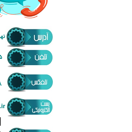
ته
66701061-5
66701068
ir