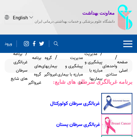
معاونت بهداشت
دانشگاه علوم پزشکی و خدمات بهداشتی درمانی ایران
ورود
گروه های
مدیریت
برنامه
مدیریت
گروه
برنامه
صفحه
پیشگیری و
غربالگری
واحدهای
پیشگیری و
بیماریهای
های
اصلی
مبارزه با
سرطان
ستادی
مبارزه با بیماری
غیرواگیر
گروه
بیماریها
های شایع
برنامه غربالگری سرطان های شایع:
ها
غیرواگیر
غربالگری سرطان کولورکتال
غربالگری سرطان پستان