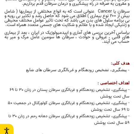
و مقرون به صرفه در راه پیشگیری و درمان سرطان قدم برداریم
.
سرطان یا
Cancer
عنوانی است که به انواع مختلفی از بیماریها ( شامل
بیش از ۲۰۰ نوع بیماری ) اطلاق می شود که حاصل رشد و تکثیر بی رویه و
بی برنامه سلول های بدن می باشد که تحت تاثیر عوامل مختلف محیطی
و ژنتیکی ایجاد شده و با علائم و شکایت های جسمی متعدد همراه است
.
براساس آخرین بررسی های آماری و اپیدمیولوژیک در ایران ، بعد از بیماری
های قلبی ، عروقی و حوادث ، سرطان ها سومین عامل مرگ و میر به
حساب می آیند
.
هدف کلی:
- پیشگیری، تشخیص زودهنگام و غربالگری سرطان های شایع
اهداف اختصاصی :
- پیشگیری، تشخیص زودهنگام و غربالگری سرطان پستان در زنان ۳۰ تا ۶۹
سال تحت پوشش
- پیشگیری، تشخیص زودهنگام و غربالگری سرطان کولورکتال در جمعیت 50
تا ۶۹ سال تحت پوشش
- پیشگیری، تشخیص زودهنگام و غربالگری سرطان دهانه رحم در زنان ۳۰ تا
5۹ سال تحت پوشش