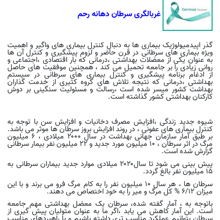
غربالگری سرطان دهانه رحم
گذر اپیدمیولوژیک بیماری ها به دنبال کنترل بیماری های واگیر و اهمیت
ویژه بیماری های سرطانی در قرن حاضر و لزوم پیشگیری و کنترل آن ها
به عنوان یکی از معضلات بهداشتی ،درمانی که بار اقتصادی ،اجتماعی و
روانی زیادی را بر جامعه تحمیل می کند ، همچنین موفقیت های حاصل
از ادغام برنامه پیشگیری و کنترل بیماری های سرطانی در سیستم
بهداشتی ،درمانی که نتیجه تلاش های گروه کثیری از خدمت گذاران
بهداشت کشور میسر شده است ،رسالت و مسئولیت سنگینی بر دوش
کارکنان بهداشتی کشور گذاشته است
.
شیوه جدید زندگی ،افزایش مصرف دخانیات و افزایش سن با توجه به
کنترل بیماری های عفونی ، در روند افزایش بروز سرطان ها موثر می باشد.
بر طبق آمار سازمان جهانی بهداشت در سال ۲۰۰۰ میلادی ، ۶ میلیون
مرگ در اثر سرطان ، ۱۰ میلیون مورد جدید و ۲۲ میلیون نفر بیمار سرطانی
گزارش شده است
.
پیش بینی می شود تا سال۲۰۲۰ میلادی موارد جدید بیماران سرطانی به
۱۵ میلیون نفر بالغ گردد
.
سرطان ها ، هر سال ۱۰ میلیون نفر را به کام مرگ فرو می برند و با این
میزان ۶/۱۲ % کل مرگ و میر را به خود اختصاص می دهند
.
باتوجه به ، آمار گفته شده، سرطان یک معضل بهداشتی مهم جامعه
است. این آمار کاهش می یابد ،اگر ما به عنوان متولیان پیش گیری از
سرطان بتوانیم عملکرد مناسب تری داشته باشیم و با راهبردهای مناسب