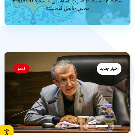
ساعت 14 لغایت 16 «جهت هماهنگی با شماره 66707590
تماس حاصل فرمایید»
اخبار جدید
آرشیو