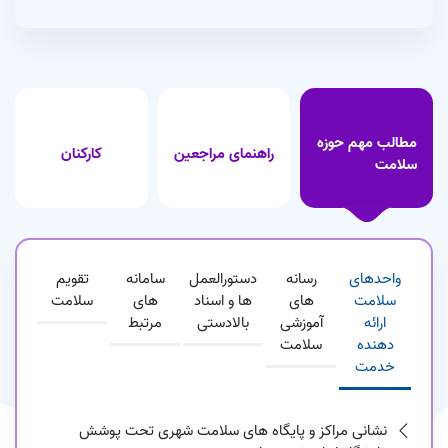
اطلاعیه آزمون تعیین صلاحیت متقاضیان احراز مسئولیت فنی شرکت
های خدمات مبارزه با حشرات و جانوران موذی در اماکن عمومی و خانگی
حوزه تحت پوشش دانشگاه ایران خرداد 1404
1404/02/17
اجاره خودروی سواری با راننده
مطالب مهم حوزه
1403/12/13
راهنمای مراجعین
کارکنان
سلامت
فراخوان قرارداد خدمات مرکز گذری کاهش آسیب سوء مصرف مواد (DIC)
در شهرستان رباط کریم
1403/10/29
واحدهای
رسانه
دستورالعمل
سامانه
تقویم
سلامت
های
ها و اسناد
های
سلامت
ارائه
آموزشی
بالادستی
مرتبط
دهنده
سلامت
خدمت
نشانی مراکز و پایگاه های سلامت شهری تحت پوشش