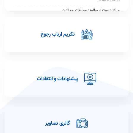
مراکز دوستدار سالمند معاونت بهداشت
1405/02/29
برگزاری دوره آموزشی مجازی بیماری های شایع نوزادان و کودکان با امتیاز
بازآموزی ویژه پزشکان توسط معاونت بهداشتی دانشگاه با همکاری
تکریم ارباب رجوع
سازمان نظام پزشکی
1405/02/26
پویش ملی اطلاع رسانی تغذیه سالم
1404/09/02
اطلاعیه جذب نیروی طرحی در معاونت بهداشت دانشگاه ایران
پیشنهادات و انتقادات
1404/06/26
برنامه غربالگری پاشنه پای نوزادان دانشگاه علوم پزشکی ایران در روز پنج
شنبه مورخ 20 شهریور 1404
1404/06/18
اطلاعیه آزمون تعیین صلاحیت متقاضیان احراز مسئولیت فنی شرکت
های خدمات مبارزه با حشرات و جانوران موذی در اماکن عمومی و خانگی
گالری تصاویر
حوزه تحت پوشش دانشگاه ایران-شهریور 1404
1404/05/04