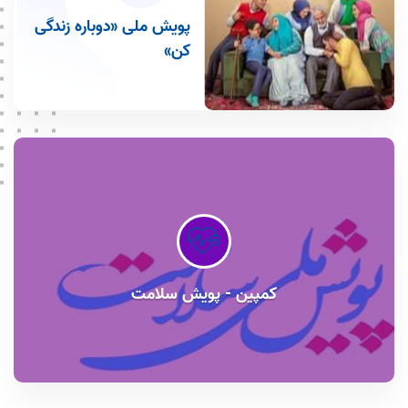
پویش ملی «دوباره زندگی
کن»
کمپین - پویش سلامت