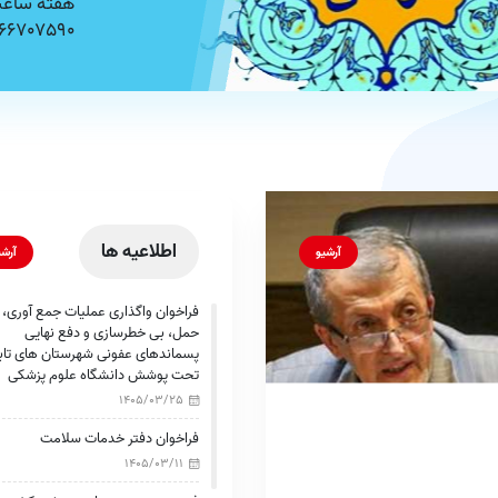
66707590 تماس حاصل فرمایید»
اطلاعیه ها
آرشی
آرشیو
فراخوان واگذاری عملیات جمع آوری،
حمل، بی خطرسازی و دفع نهایی
پسماندهای عفونی شهرستان های تاب
تحت پوشش دانشگاه علوم پزشکی
ایران/1405
1405/03/25
فراخوان دفتر خدمات سلامت
1405/03/11