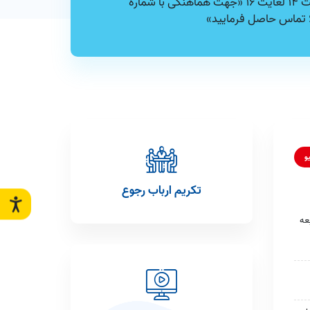
هفته ساعت 14 لغایت 16 «جهت هماهنگی با شماره
و
تکریم ارباب رجوع
عه