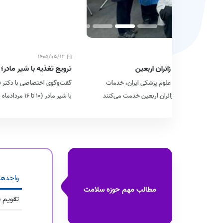
1405/05/12
ترویج تغذیه با شیر مادر؛ گامی به‌سوی آغازی سالم و عاد
یران، خدمات
گفت‌وگوی اختصاصی با دکتر فربدعبادی‌ آذر، معاون بهداشت دانش
خدمت می‌کنند
با شیر مادر (۱۰ تا ۱۶ مردادماه ۱۴۰۵)
واحدها
مطالب مهم حوزه سلامت
تقویم 