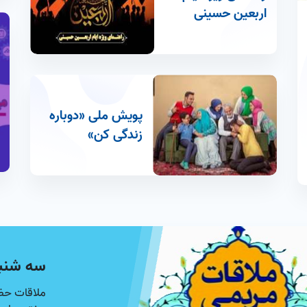
اربعین حسینی
پویش ملی «دوباره
زندگی کن»
سه شنب
ملاقات حض