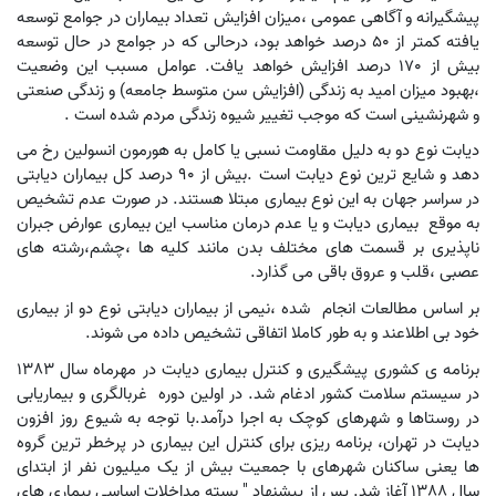
پیشگیرانه و آگاهی عمومی ،میزان افزایش تعداد بیماران در جوامع توسعه
یافته کمتر از 50 درصد خواهد بود، درحالی که در جوامع در حال توسعه
بیش از 170 درصد افزایش خواهد یافت. عوامل مسبب این وضعیت
،بهبود میزان امید به زندگی (افزایش سن متوسط جامعه) و زندگی صنعتی
و شهرنشینی است که موجب تغییر شیوه زندگی مردم شده است .
دیابت نوع دو به دلیل مقاومت نسبی یا کامل به هورمون انسولین رخ می
دهد و شایع ترین نوع دیابت است .بیش از 90 درصد کل بیماران دیابتی
در سراسر جهان به این نوع بیماری مبتلا هستند. در صورت عدم تشخیص
به موقع بیماری دیابت و یا عدم درمان مناسب این بیماری عوارض جبران
ناپذیری بر قسمت های مختلف بدن مانند کلیه ها ،چشم،رشته های
عصبی ،قلب و عروق باقی می گذارد
.
بر اساس مطالعات انجام شده ،نیمی از بیماران دیابتی نوع دو از بیماری
خود بی اطلاعند و به طور کاملا اتفاقی تشخیص داده می شوند.
برنامه ی کشوری پیشگیری و کنترل بیماری دیابت در مهرماه سال 1383
در سیستم سلامت کشور ادغام شد. در اولین دوره‌ غربالگری و بیماریابی
در روستاها و شهرهای کوچک به اجرا درآمد.با توجه به شیوع روز افزون
دیابت در تهران، برنامه ریزی برای کنترل این بیماری در پرخطر ترین گروه
ها یعنی ساکنان شهرهای با جمعیت بیش از یک میلیون نفر از ابتدای
سال 1388 آغاز شد. پس از پیشنهاد " بسته مداخلات اساسی بیماری های