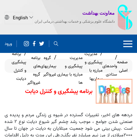
معاونت بهداشت
دانشگاه علوم پزشکی و خدمات بهداشتی درمانی ایران
ورود
گروه های
مدیریت
برنامه
مدیریت
گروه
برنامه
صفحه
پیشگیری و
پیشگیری
واحدهای
پیشگیری و
بیماریهای
های
اصلی
مبارزه با
و کنترل
ستادی
مبارزه با بیماری
غیرواگیر
گروه
بیماریها
دیابت
ها
غیرواگیر
برنامه پیشگیری و کنترل دیابت
دردهه های اخیر، تغییرات گسترده در شیوه ی زندگی مردم و پدیده ی
صنعتی شدن جوامع ، موجب رشد چشم گیر شیوع دیابت نوع 2 شده
است .پیش بینی می شود جمعیت مبتلایان به دیابت در جهان تا سال
2000میلادی از مرز نیم میلیارد نفر بگذرد.طی این مدت به دلیل اقدامات