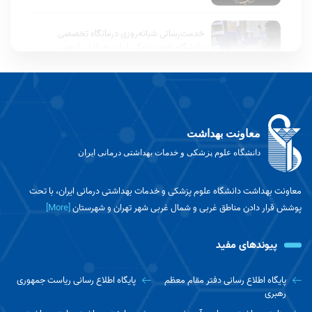
خدمت‌رسانی شبانه‌روزی درمانگاه تخصصی
دانشگاه علوم پزشکی ایران به زائران اربعین
دکتر عبادی‌آذر، رئیس ستاد اربعین دانشگاه علوم
پزشکی ایران خبر داد:
معاونت بهداشت
دانشگاه علوم پزشکی و خدمات بهداشتی درمانی ایران
معاون بهداشت دانشگاه در شبکه سلامت تشریح
کرد: پزشکی خانواده؛ راهبردی برای سلامت پایدار و
عدالت در خدمات درمانی
معاونت بهداشت دانشگاه علوم پزشکی و خدمات بهداشتی درمانی ایران، با تحت
پوشش قرار دادن مناطق غربی و شمال غربی شهر تهران و شهرستان
[More]
گفتگو با معاون بهداشت دانشگاه، درباره
چالش‌های هپاتیت C و برنامه‌های ملی حذف این
پیوندهای مفید
بیماری
بازرسان بهداشت محیط/ تشدید نظارت بر
پایگاه اطلاع رسانی دفتر مقام معظم
پایگاه اطلاع رسانی ریاست جمهوری
موکب‌ها و ایستگاه‌های صلواتی در آستانه اربعین
رهبری
حسینی