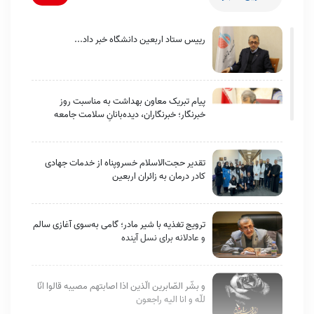
رییس ستاد اربعین دانشگاه خبر داد...
پیام تبریک معاون بهداشت به مناسبت روز
خبرنگار؛ خبرنگاران، دیده‌بانانِ سلامت جامعه
تقدیر حجت‌الاسلام خسروپناه از خدمات جهادی
کادر درمان به زائران اربعین
ترویج تغذیه با شیر مادر؛ گامی به‌سوی آغازی سالم
و عادلانه برای نسل آینده
و بشّر الصّابرین الّذین اذا اصابتهم مصیبه قالوا انّا
للّه و انا الیه راجعون