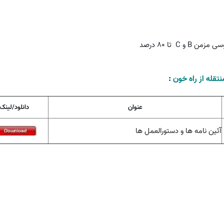
روسی مزمن
B
و
C
تا 80 درصد
تقله از راه خون
:
عنوان
دانلود/لینک
آئین نامه ها و دستورالعمل ها